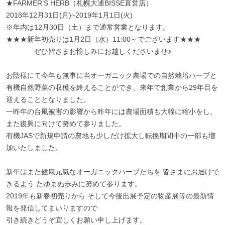
★FARMER’S HERB（札幌大通BISSE直営店）
2018年12月31日(月)~2019年1月1日(火)
※年内は12月30日（土）まで通常営業となります。
★★★新年初売りは1月2日（水）11:00～でございます★★★
ぜひ皆さまお愉しみにお越しくださいませ♪
お陰様にて今年も無事に当オーガニック農場での自然栽培ハーブと
有機自然野菜の収穫を終えることができ、来年で創業から29年目を
迎えることとなりました。
一昨年の台風被害の影響から昨年には農場面積も大幅に縮小をし、
また復興に向けて努めて参りました。
有機JASで新規申請の農地も少しだけ拡大し転換期間中の一部も増
加いたしました。
新年はまた健康元氣なオーガニックハーブたちを 皆さまにお届けで
きるよう たゆまぬ歩みに努めて参ります。
2019年も新春初売りから そして今後出展予定の物産展等の最新情
報を発信してまいりますので
引き続きどうぞ宜しくお願い申し上げます。